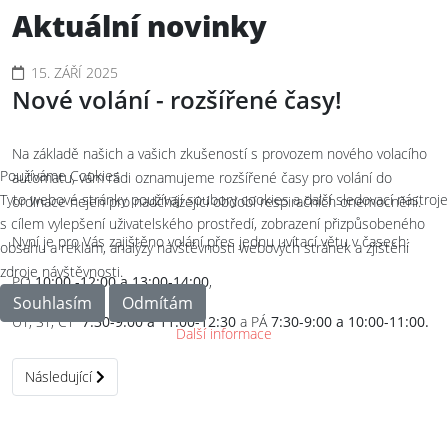
Aktuální novinky
15. ZÁŘÍ 2025
Nové volání - rozšířené časy!
Na základě našich a vašich zkušeností s provozem nového volacího
Používáme Cookies
automatu, vám rádi oznamujeme rozšířené časy pro volání do
Tyto webové stránky používají soubory cookies a další sledovací nástroje
ordinace nejen pro nadcházející období respiračních onemocnění.
s cílem vylepšení uživatelského prostředí, zobrazení přizpůsobeného
Nyní je pro Vás zajištěno volání přes jednu uvítací větu v časech:
obsahu a reklam, analýzy návštěvnosti webových stránek a zjištění
zdroje návštěvnosti.
PO
10:00 -12:00 a 13:00-14:00
,
Souhlasím
Odmítám
ÚT, ST, ČT
7:30-9:00 a 11:00-12:30
a PÁ
7:30-9:00 a 10:00-11:00.
Další informace
Další článek: Nové volání
Následující