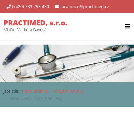
(+420) 733 253 430
ordinace@practimed.cz
PRACTIMED, s.r.o.
MUDr. Markéta Baxová
Jste zde:
Titulní stránka
Aktuální novinky
Nové volání - rozšířené časy!