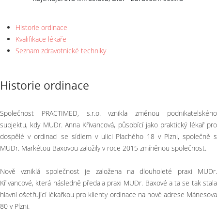
Historie ordinace
Kvalifikace lékaře
Seznam zdravotnické techniky
Historie ordinace
Společnost PRACTIMED, s.r.o. vznikla změnou podnikatelského
subjektu, kdy MUDr. Anna Křivancová, působící jako praktický lékař pro
dospělé v ordinaci se sídlem v ulici Plachého 18 v Plzni, společně s
MUDr. Markétou Baxovou založily v roce 2015 zmíněnou společnost.
Nově vzniklá společnost je založena na dlouholeté praxi MUDr.
Křivancové, která následně předala praxi MUDr. Baxové a ta se tak stala
hlavní ošetřující lékařkou pro klienty ordinace na nové adrese Mánesova
80 v Plzni.