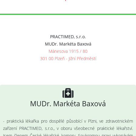
PRACTIMED, s.r.o.
MUDr. Markéta Baxová
Mánesova 1915 / 80
301 00 Plzeň - Jižní Předměstí
MUDr. Markéta Baxová
- praktická lékařka pro dospělé působící v Plzni, ve zdravotnickém
zařízení PRACTIMED, s.r.o., v oboru všeobecné praktické lékařství.
Jsem členem České lékařské komory. Soukromou praxi vykonávám