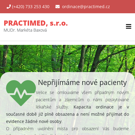
(+420) 733 253 430
ordinace@practimed.cz
PRACTIMED, s.r.o.
MUDr. Markéta Baxová
Nepřijímáme nové pacienty
Velice se omlouváme všem případným novým
pacientům a zájemcům o námi poskytované
lékařské služby.
Kapacita ordinace je v
současné době již plně obsazena a není možné přijímat do
evidence žádné nové osoby
.
O případném uvolnění místa pro obsazení Vás budeme