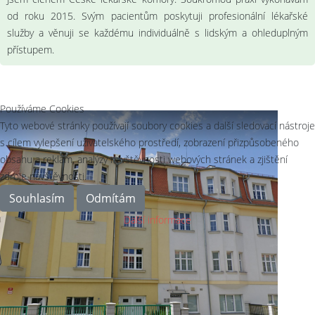
od roku 2015. Svým pacientům poskytuji profesionální lékařské
služby a věnuji se každému individuálně s lidským a ohleduplným
přístupem.
Používáme Cookies
Tyto webové stránky používají soubory cookies a další sledovací nástroje
s cílem vylepšení uživatelského prostředí, zobrazení přizpůsobeného
obsahu a reklam, analýzy návštěvnosti webových stránek a zjištění
zdroje návštěvnosti.
Souhlasím
Odmítám
Další informace