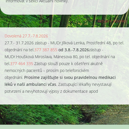
informovat v sekci Aktuální novinky.
Aktuální novinky
Dovolená 27.7.-7.8.2026
27.7.- 31.7.2026 zástup - MUDr.Jílková Lenka, Prostřední 48, po tel.
objednání na tel.
377 387 855
od
3.8.-7.8.2026
zástup -
MUDr.Houšková Miroslava, Mánesova 80, po tel. objednání na
tel.
377 464 335
Zástup slouží pouze k ošetření akutně
nemocných pacientů – prosím po telefonickém
objednání.
Prosíme zajišťujte si svou pravidelnou medikaci
léků v naší ambulanci včas
. Zastupující lékařky nevystavují
potvrzení a nevyhotovují výpisy z dokumentace apod