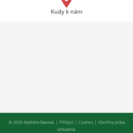
Kudy k nám
© 2026 Markéta Baxová. |
Přihlásit
|
Cookies
| Všechna práva
vyhrazena.