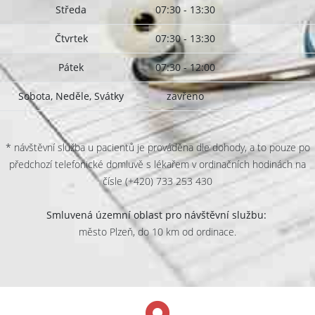
Středa
07:30 - 13:30
Čtvrtek
07:30 - 13:30
Pátek
07:30 - 12:00
Sobota, Neděle, Svátky
zavřeno
* návštěvní služba u pacientů je prováděna dle dohody, a to pouze po
předchozí telefonické domluvě s lékařem v ordinačních hodinách na
čísle (+420) 733 253 430
Smluvená územní oblast pro návštěvní službu:
město Plzeň, do 10 km od ordinace.