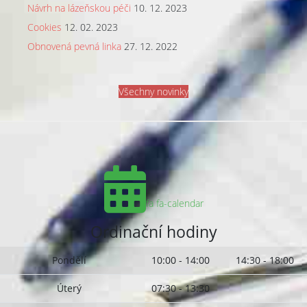
Návrh na lázeňskou péči
10. 12. 2023
Cookies
12. 02. 2023
Obnovená pevná linka
27. 12. 2022
Všechny novinky
fa fa-calendar
Ordinační hodiny
Pondělí
10:00 - 14:00
14:30 - 18:00
Úterý
07:30 - 13:30