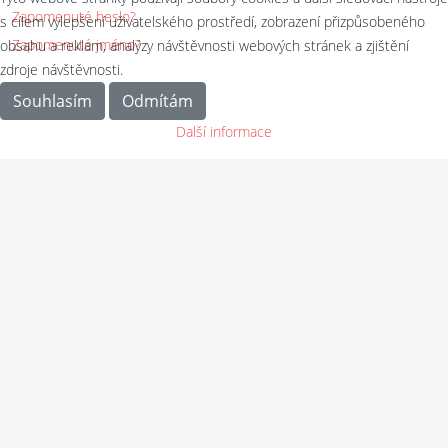
Zapomenuté heslo?
s cílem vylepšení uživatelského prostředí, zobrazení přizpůsobeného
Zapomenuté jméno?
obsahu a reklam, analýzy návštěvnosti webových stránek a zjištění
zdroje návštěvnosti.
Souhlasím
Odmítám
Další informace