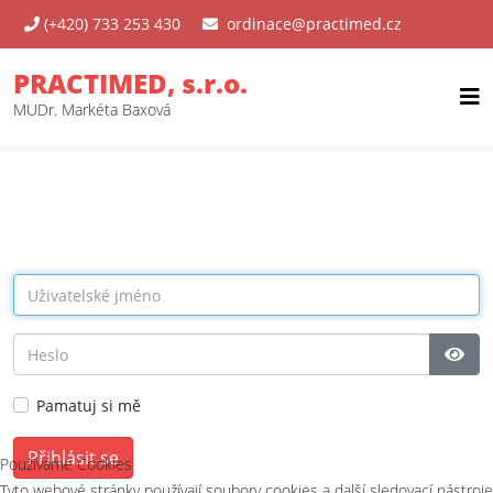
(+420) 733 253 430
ordinace@practimed.cz
PRACTIMED, s.r.o.
MUDr. Markéta Baxová
Zobr
Pamatuj si mě
Přihlásit se
Používáme Cookies
Tyto webové stránky používají soubory cookies a další sledovací nástroje